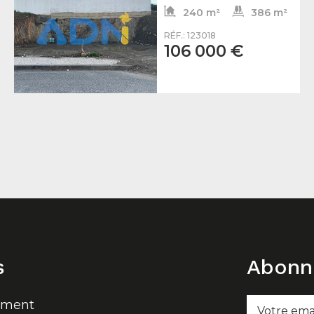
240 m²
386 m²
RÉF.: 123018
106 000 €
s
Abonn
ement