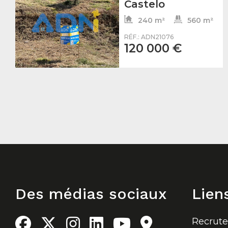
Castelo
240 m²
560 m²
RÉF.: ADN21076
120 000 €
Des médias sociaux
Lien
Recrut