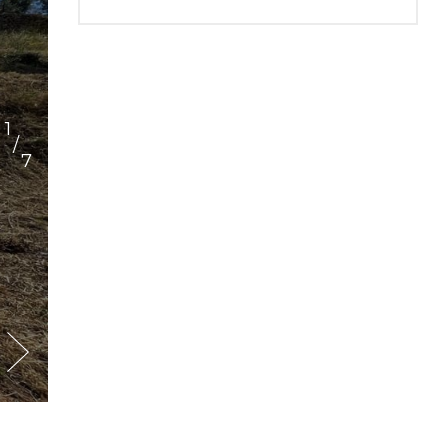
1
/
7