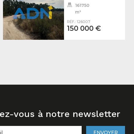
161750
m²
RÉF.: 126007
150 000 €
ez-vous à notre newsletter
ENVOYER