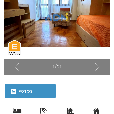
1
/
21
FOTOS