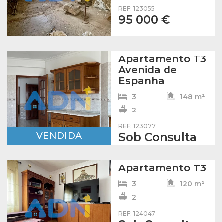
REF: 123055
95 000 €
Apartamento T3
Avenida de
Espanha
3
148 m²
2
REF: 123077
VENDIDA
Sob Consulta
Apartamento T3
3
120 m²
2
REF: 124047